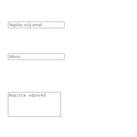
EMAIL
MĚSTO
MÁTE POTVRZENO OD STAVEBNÍHO ÚŘADU CO PŘESNĚ
MŮŽETE NA SVÉM POZEMKU STAVĚT?
MÁTE VYŘEŠENÉ FINANCOVÁNÍ PROJEKTU? BUDETE
CHTÍT POMOCI S HYPOTÉKOU?