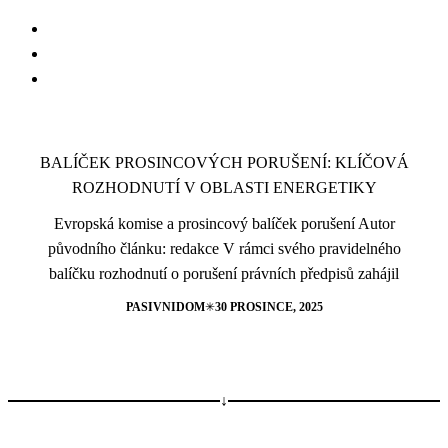
Skip
to
Skip
main
to
content
footer
BALÍČEK PROSINCOVÝCH PORUŠENÍ: KLÍČOVÁ
ROZHODNUTÍ V OBLASTI ENERGETIKY
Evropská komise a prosincový balíček porušení Autor
původního článku: redakce V rámci svého pravidelného
balíčku rozhodnutí o porušení právních předpisů zahájil
PASIVNIDOM
✳︎
30 PROSINCE, 2025
↓