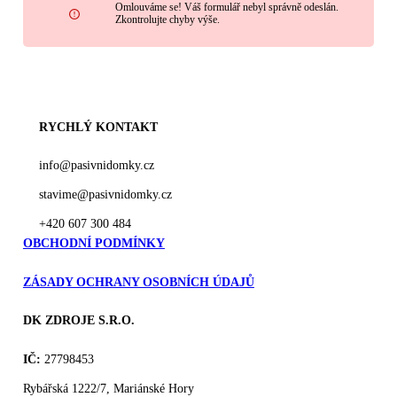
Omlouváme se! Váš formulář nebyl správně odeslán.
Zkontrolujte chyby výše.
RYCHLÝ KONTAKT
info@pasivnidomky.cz
stavime@pasivnidomky.cz
+420 607 300 484
OBCHODNÍ PODMÍNKY
ZÁSADY OCHRANY OSOBNÍCH ÚDAJŮ
DK ZDROJE S.R.O.
IČ:
27798453
Rybářská 1222/7, Mariánské Hory