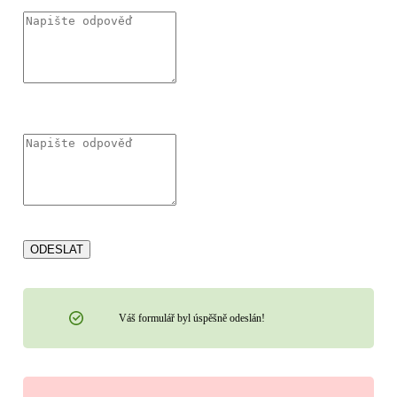
KDY PLÁNUJETE REALIZOVAT STAVBU?
ODESLAT
Váš formulář byl úspěšně odeslán!