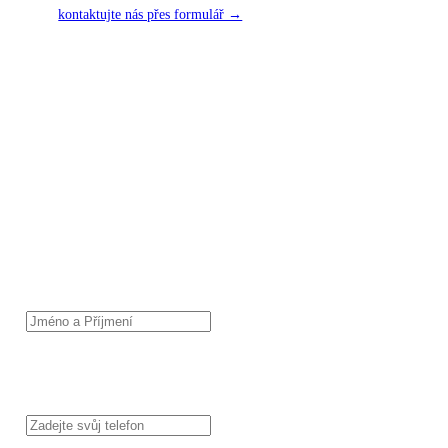
kontaktujte nás přes formulář →
KONTAKTNÍ FORMULÁŘ
Napište nám své požadavky – zajistíme kompletní realizaci stavby,
projektovou dokumentaci i dotace na pasivní dům a technologie, jako
jsou tepelná čerpadla, fotovoltaika, dešťovka apod.
JMÉNO A PŘÍJMENÍ
TELEFON