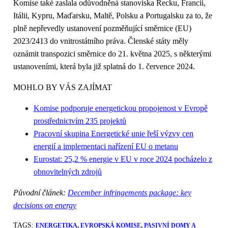
Komise také zaslala odůvodněná stanoviska Řecku, Francii,
Itálii, Kypru, Maďarsku, Maltě, Polsku a Portugalsku za to, že
plně nepřevedly ustanovení pozměňující směrnice (EU)
2023/2413 do vnitrostátního práva. Členské státy měly
oznámit transpozici směrnice do 21. května 2025, s některými
ustanoveními, která byla již splatná do 1. července 2024.
MOHLO BY VÁS ZAJÍMAT
Komise podporuje energetickou propojenost v Evropě
prostřednictvím 235 projektů
Pracovní skupina Energetické unie řeší výzvy cen
energií a implementaci nařízení EU o metanu
Eurostat: 25,2 % energie v EU v roce 2024 pocházelo z
obnovitelných zdrojů
Původní článek:
December infringements package: key
decisions on energy
TAGS:
ENERGETIKA
, 
EVROPSKÁ KOMISE
, 
PASIVNÍ DOMY A