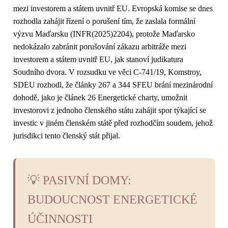
mezi investorem a státem uvnitř EU. Evropská komise se dnes
rozhodla zahájit řízení o porušení tím, že zaslala formální
výzvu Maďarsku (INFR(2025)2204), protože Maďarsko
nedokázalo zabránit porušování zákazu arbitráže mezi
investorem a státem uvnitř EU, jak stanoví judikatura
Soudního dvora. V rozsudku ve věci C-741/19, Komstroy,
SDEU rozhodl, že články 267 a 344 SFEU brání mezinárodní
dohodě, jako je článek 26 Energetické charty, umožnit
investorovi z jednoho členského státu zahájit spor týkající se
investic v jiném členském státě před rozhodčím soudem, jehož
jurisdikci tento členský stát přijal.
💡 PASIVNÍ DOMY:
BUDOUCNOST ENERGETICKÉ
ÚČINNOSTI