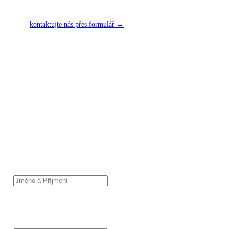
kontaktujte nás přes formulář →
KONTAKTNÍ FORMULÁŘ
Napište nám své požadavky – zajistíme kompletní realizaci stavby,
projektovou dokumentaci i dotace na pasivní dům a technologie, jako
jsou tepelná čerpadla, fotovoltaika, dešťovka apod.
JMÉNO A PŘÍJMENÍ
TELEFON