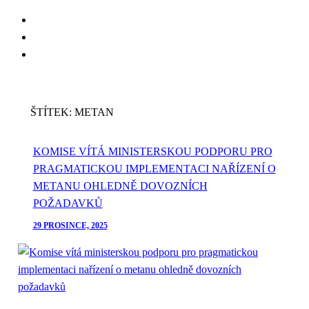
Skip
to
Skip
main
to
content
footer
ŠTÍTEK:
METAN
KOMISE VÍTÁ MINISTERSKOU PODPORU PRO
PRAGMATICKOU IMPLEMENTACI NAŘÍZENÍ O
METANU OHLEDNĚ DOVOZNÍCH
POŽADAVKŮ
29 PROSINCE, 2025