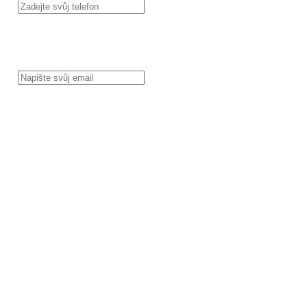
EMAIL
MĚSTO
MÁTE POTVRZENO OD STAVEBNÍHO ÚŘADU CO PŘESNĚ
MŮŽETE NA SVÉM POZEMKU STAVĚT?
MÁTE VYŘEŠENÉ FINANCOVÁNÍ PROJEKTU? BUDETE