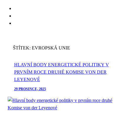
Skip
to
Skip
main
to
content
footer
ŠTÍTEK:
EVROPSKÁ UNIE
HLAVNÍ BODY ENERGETICKÉ POLITIKY V
PRVNÍM ROCE DRUHÉ KOMISE VON DER
LEYENOVÉ
29 PROSINCE, 2025