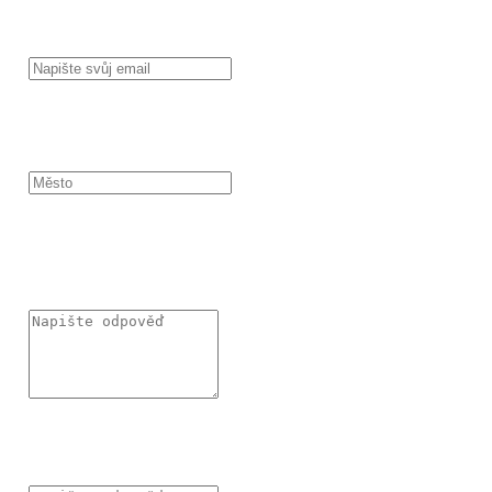
EMAIL
MĚSTO
MÁTE POTVRZENO OD STAVEBNÍHO ÚŘADU CO PŘESNĚ
MŮŽETE NA SVÉM POZEMKU STAVĚT?
MÁTE VYŘEŠENÉ FINANCOVÁNÍ PROJEKTU? BUDETE
CHTÍT POMOCI S HYPOTÉKOU?