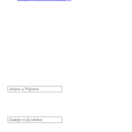
KONTAKTNÍ FORMULÁŘ
Napište nám své požadavky – zajistíme kompletní realizaci stavby,
projektovou dokumentaci i dotace na pasivní dům a technologie, jako
jsou tepelná čerpadla, fotovoltaika, dešťovka apod.
JMÉNO A PŘÍJMENÍ
TELEFON